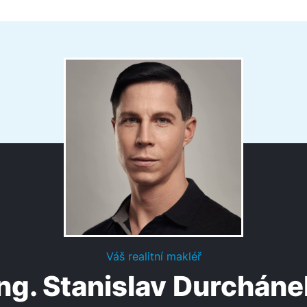
Váš realitní makléř
Ing. Stanislav Durcháne