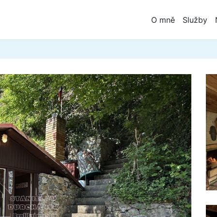
O mně
Služby