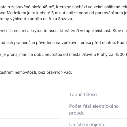
hata o zastavěné ploše 45 m², která se nachází ve velmi oblíbené r
od Medníkem je to k chatě 5 minut chůze nebo od parkování auta je
íjemný výhled do údolí a na řeku Sázavu.
i místnostmi a krytou terasou, která tvoří vstupní místnost. Stav c
řírodních pramenů je přivedena na venkovní terasu před chatou. Pod
je pronajímán na dobu neurčitou od města Jílové u Prahy za 4500 K
tastrem nemovitostí, bez právních vad.
Topné těleso
Počet fází elektrického
proudu
Umístění objektu