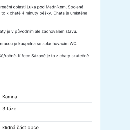
ekreační oblasti Luka pod Medníkem, Spojené
 to k chatě 4 minuty pěšky. Chata je umístěna
haty je v původním ale zachovalém stavu.
 terasou je koupelna se splachovacím WC.
č/ročně. K řece Sázavě je to z chaty skutečně
Kamna
3 fáze
klidná část obce