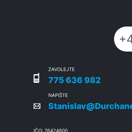
ZAVOLEJTE
775 636 982
NAPIŠTE
Stanislav@Durchan
IČO: 76424600