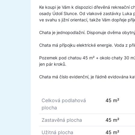
Ke koupi je Vám k dispozici dřevěná rekreační c
osady Údolí Slunce. Od vlakové zastávky Luka p
ve svahu s jižní orientací, takže Vám dopřeje př
Chata je jednopodlažní. Disponuje dvěma obytným
Chata má přípojku elektrické energie. Voda z p
Pozemek pod chatou 45 m² + okolo chaty 30 m2 
jen pár kroků.
Chata má číslo evidenční, je řádně evidována ka
Celková podlahová
45 m²
plocha
Zastavěná plocha
45 m²
Užitná plocha
45 m²