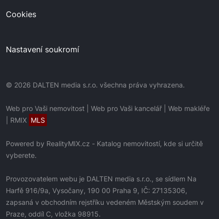
Cookies
Nastavení soukromí
© 2026 DALTEN media s.r.o. všechna práva vyhrazena.
Web pro Vaši nemovitost
|
Web pro Vaši kancelář
|
Web makléře
|
RMIX
MLS
Powered by
RealityMIX.cz
-
Katalog nemovitostí, kde si určitě
vyberete.
Provozovatelem webu je DALTEN media s.r.o., se sídlem Na
Harfě 916/9a, Vysočany, 190 00 Praha 9, IČ: 27135306,
zapsaná v obchodním rejstříku vedeném Městským soudem v
Praze, oddíl C, vložka 98915.